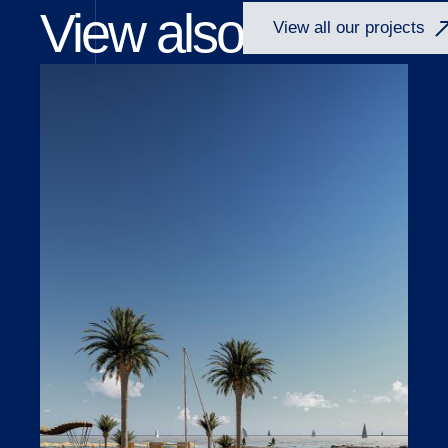
View also
View all our projects
Open link