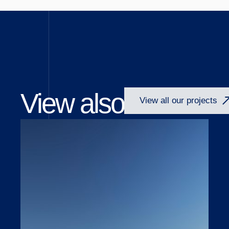
View also
View all our projects
Open link