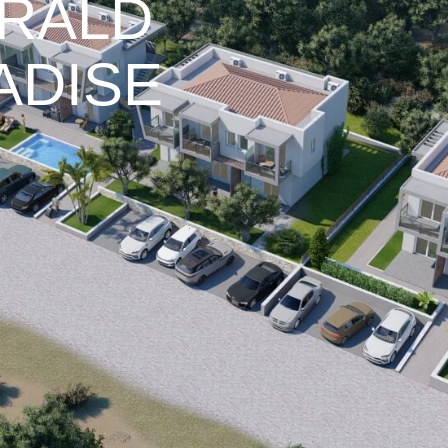
RALD
ADISE