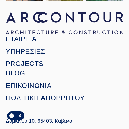
Open link
Open link
Open link
ΕΤΑΙΡΕΙΑ
ΥΠΗΡΕΣΙΕΣ
PROJECTS
BLOG
ΕΠΙΚΟΙΝΩΝΙΑ
ΠΟΛΙΤΙΚΗ ΑΠΟΡΡΗΤΟΥ
Δαμιανού 10, 65403, Καβάλα
Open 
+30 2510 222 505