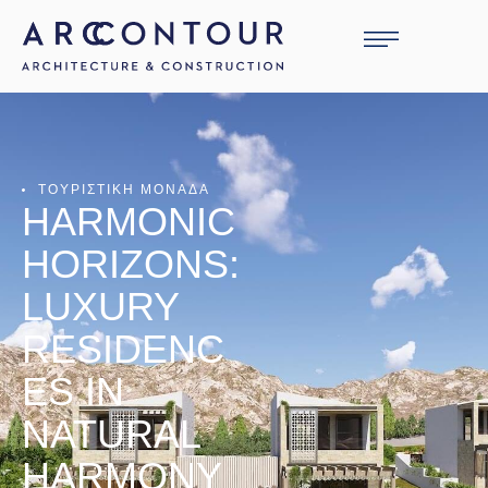
ΤΟΥΡΙΣΤΙΚΗ ΜΟΝΑΔΑ
HARMONIC
HORIZONS:
LUXURY
RESIDENC
ES IN
NATURAL
HARMONY